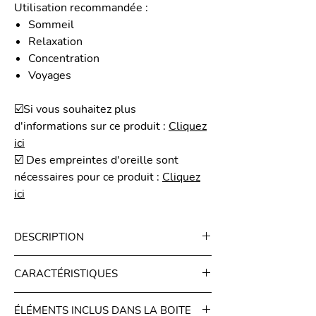
Utilisation recommandée
:
Sommeil
Relaxation
Concentration
Voyages
☑️
Si vous souhaitez plus
d'informations sur ce produit
: ​
Cliquez
ici
☑️ Des empreintes d'oreille sont
nécessaires pour ce produit :
Cliquez
ici
DESCRIPTION
Les bouchons d'oreille sur mesure decilo
CARACTÉRISTIQUES
Sleep & Relax sont conçus pour offrir une
nuit de sommeil paisible et réparatrice.
EXCELLENTE ATTÉNUATION
Ces bouchons d'oreille sont fabriqués
ÉLÉMENTS INCLUS DANS LA BOITE
SONORE
: Nos bouchons d'oreilles sur