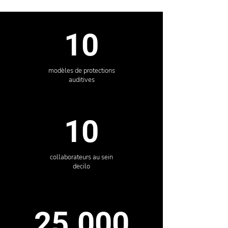
10
modèles de protections
auditives
10
collaborateurs au sein
decilo
25.000