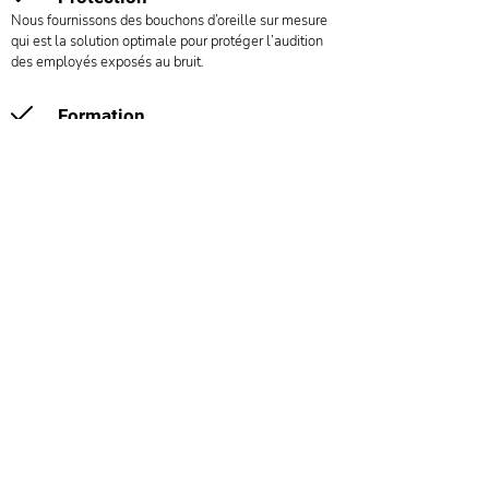
Nous fournissons des bouchons d’oreille sur mesure
qui est la solution optimale pour protéger l’audition
des employés exposés au bruit.
Formation
Nous prenons le temps de sensibiliser et former les
employés sur les risques liés au bruit et à
l’importance de porter les protections auditives.
Contrôle
Nous proposons différents systèmes pour contrôler
l’efficacité des protections auditives afin de vous
assurer que les employés soient toujours protégés.
Découvrez la gamme de nos produits spécialement
développés pour les professionnels et l’industrie.