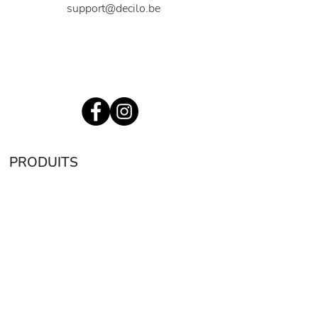
support@decilo.be
Rue Edith Cavell 171
1180 Uccle
Belgique
PRODUITS
Protection auditive
In-ear monitors
Communication
Accessoires
Cartes cadeaux
À PROPOS
Notre histoire
Processus de fabrication