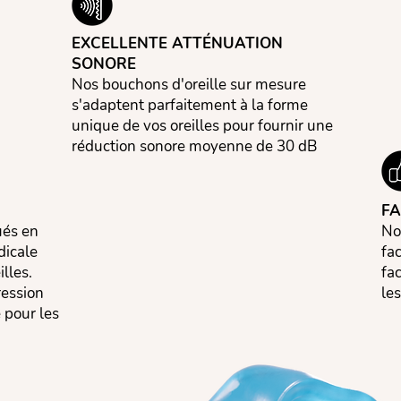
EXCELLENTE ATTÉNUATION
SONORE
Nos bouchons d'oreille sur mesure
s'adaptent parfaitement à la forme
unique de vos oreilles pour fournir une
réduction sonore moyenne de 30 dB
FA
ués en
No
dicale
fac
lles.
fa
ression
le
 pour les