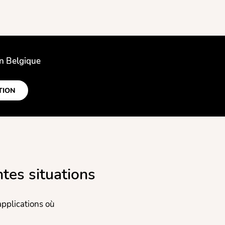
en Belgique
TION
ntes situations
applications où