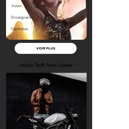
Avion
Enseignants
Dentistes
VOIR PLUS
decilo Soft Non-Linear
Sports Moteurs
Métiers Bruyants
Tir Sportif