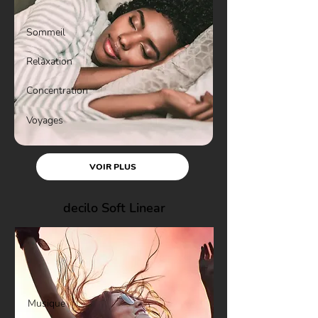
Sommeil
Relaxation
Concentration
Voyages
VOIR PLUS
decilo Soft Linear
Musique