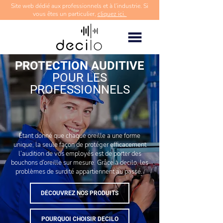
Site web dédié aux professionnels et à l’industrie. Si
vous êtes un particulier,
cliquez ici.
PROTECTION AUDITIVE
POUR LES
PROFESSIONNELS
Étant donné que chaque oreille a une forme
unique, la seule façon de protéger efficacement
l’audition de vos employés est de porter des
bouchons d’oreille sur mesure. Grâce à decilo, les
problèmes de surdité appartiennent au passé.
DÉCOUVREZ NOS PRODUITS
POURQUOI CHOISIR DECILO