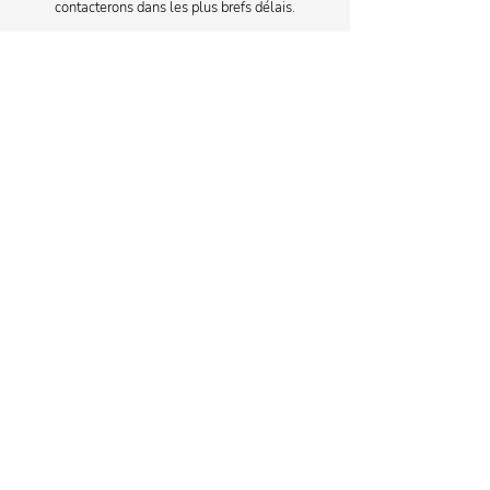
contacterons dans les plus brefs délais.
CONTACTEZ-NOUS POUR UN DEVIS
decilo SRL
Rue Edith Cavell 171
1180 Uccle
Belgique
support@decilo.be
+32 2 356 54 26
PRODUITS