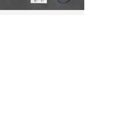
La meilleure protection au
meilleur prix
Nous offrons les prix les plus justes et personnalisés
pour chaque entreprise. Envoyez-nous une demande
de devis et nous vous contacterons dans les plus
brefs délais.
CONTACTEZ-NOUS POUR UN DEVIS