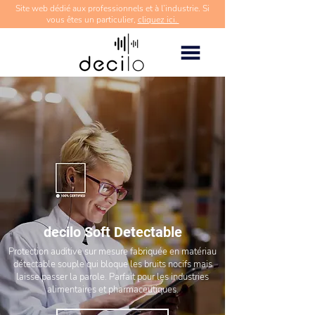
Site web dédié aux professionnels et à l’industrie. Si
vous êtes un particulier,
cliquez ici.
decilo Soft Detectable
Protection auditive sur mesure fabriquée en matériau
détectable souple qui bloque les bruits nocifs mais
laisse passer la parole. Parfait pour les industries
alimentaires et pharmaceutiques.