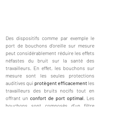
Des dispositifs comme par exemple le 
port de bouchons d’oreille sur mesure 
peut considérablement réduire les effets 
néfastes du bruit sur la santé des 
travailleurs. En effet, les bouchons sur 
mesure sont les seules protections 
auditives qui 
protègent efficacement
 les 
travailleurs des bruits nocifs tout en 
offrant un 
confort de port optimal
. Les 
bouchons sont composés d’un filtre 
permettant de réduire le bruit à un niveau 
de sécurité tout en gardant une 
qualité 
sonore optimale
 lors d'une discussion 
entre collègues.